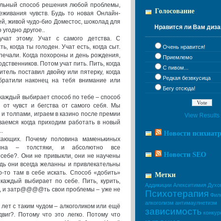
сальный способ решения любой проблемы,
Голосование
еживания чувств. Будь то новая Онлайн-
вей, живой чудо-био Доместос, шоколад для
Нравится ли Вам диза
угодно другое..
чат этому. Учат с самого детства. С
ь, когда ты голоден. Учат есть, когда сыт.
Очень нравится!
в печали. Когда похороны и день рождения,
Приемлемо
одственников. Потом учат пить. Пить, когда
С пивом...
читель поставил двойку или пятерку, когда
Редкая безвкусица
обратили наконец на тебя внимание или
Бегу отсюда!
каждый выбирает способ по тебе – способ
 от чувст и бегства от самого себя. Мы
 и толпами, играем в казино после премии
View Results
ваемся когда приходим работать в новый
..
Новости психиат
ающих. Почему половина маменькиных
вина – толстяки, и абсолютно все
Новости SEO
себе?. Они не привыкли, они не научены
едь они всегда желанны и привлекательны
о-то там в себе искать. Способ «добить»
Метки
 каждый выбирает по себе. Пить, курить,
Аддикиции
Алекситимия
Духо
ть, и затр@@@@ть свои проблемы – уже не
Психотерапия
Фил
алкоголизм
антимаулнетизм
лет с таким чудом – алкоголиком или ещё
зависимость
конкур
виг?. Потому что это легко. Потому что