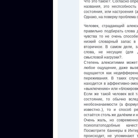
Что это такое?. Согласно оп
названия, это неспсобность
состояния, или настроения (а
Однако, на поверку проблема
Человек, страдающий алекс
правильно подбирать слова 
чувства то не очень способ
низкий словарный запас в
вторичное. В самом деле, з
слова, не несущие (для д
смысловой нагрузки?.
Степень алекситимии может
любое ощущение, даже вызв
ощущается как недифференц
переживания. В таких случ
находится в аффективно-эмо
«выключению» или
«блокировк
Если же такой человек всё 
состояние, то обычно всле
необозначаемости (а формул
известно..), то и способ 
остаётся столь же далёким и 
Очень жаль, но современн
психопатоподобные качес
Посмотрите баннеры в Интер
происходит, не упоминают 