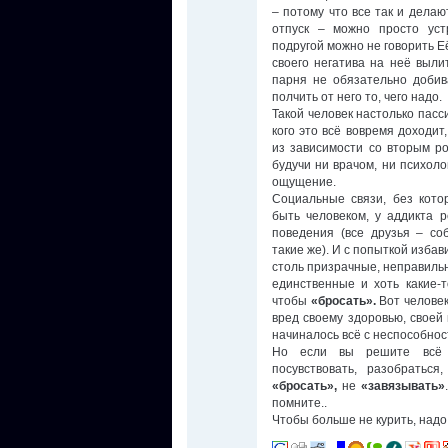
– потому что все так и делаю
отпуск – можно просто уст
подругой можно не говорить Е
своего негатива на неё вылит
парня не обязательно добив
полчить от него то, чего надо.
Такой человек настолько пасс
кого это всё вовремя доходит
из зависимости со вторым ро
будучи ни врачом, ни психоло
ощущение.
Социальные связи, без кото
быть человеком, у аддикта 
поведения (все друзья – соб
такие же). И с попыткой избав
столь призрачные, неправильн
единственные и хоть какие-т
чтобы
«бросать».
Вот человек
вред своему здоровью, своей 
начиналось всё с неспособност
Но если вы решите всё т
посувствовать, разобраться
«бросать»,
не
«завязывать»
помните..
Чтобы больше не курить, надо 