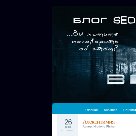
Главная
Анамнез
Психиа
26
Алекситимия
Автор: Hlodwig Fisher
ЯНВ