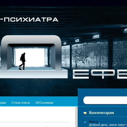
трам
Стена плача
SEOшникам
Комментарии
Ольга:
Добрый день, меня зовут 