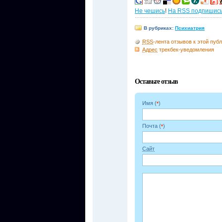
Не чешись
!
На RSS подпишис
В рубриках:
Психиатрия
RSS
-лента отзывов к этой пуб
Адрес
трекбек-уведомления
Оставьте отзыв
Имя (
)
*
Почта (
)
*
Сайт