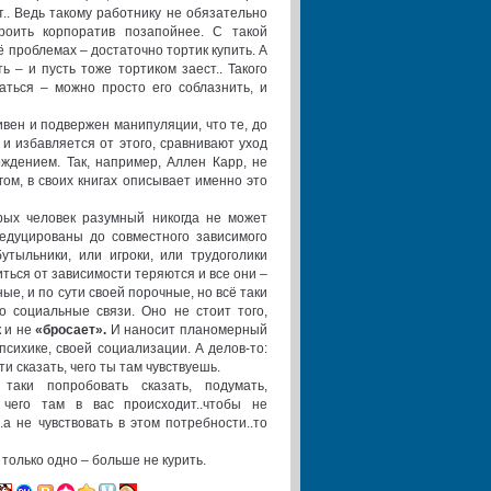
т.. Ведь такому работнику не обязательно
роить корпоратив позапойнее. С такой
ё проблемах – достаточно тортик купить. А
ь – и пусть тоже тортиком заест.. Такого
аться – можно просто его соблазнить, и
ивен и подвержен манипуляции, что те, до
, и избавляется от этого, сравнивают уход
ждением. Так, например, Аллен Карр, не
гом, в своих книгах описывает именно это
рых человек разумный никогда не может
редуцированы до совместного зависимого
утыльники, или игроки, или трудоголики
иться от зависимости теряются и все они –
ые, и по сути своей порочные, но всё таки
о социальные связи. Оно не стоит того,
 и не
«бросает».
И наносит планомерный
психике, своей социализации. А делов-то:
и сказать, чего ты там чувствуешь.
аки попробовать сказать, подумать,
, чего там в вас происходит..чтобы не
..а не чувствовать в этом потребности..то
только одно – больше не курить.