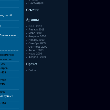
Психиатрия
Ссылки
eblog.com/?
Архивы
ly
Июль 2013
Январь 2011
Март 2010
m/?renee steven
Февраль 2010
Январь 2010
Октябрь 2009
Сентябрь 2009
Август 2009
Июль 2009
просмотров
Февраль 2009
осмотров
тров
Прочее
отров
Войти
-
433
тров
-
215
тров
вым путём?
-
-
150