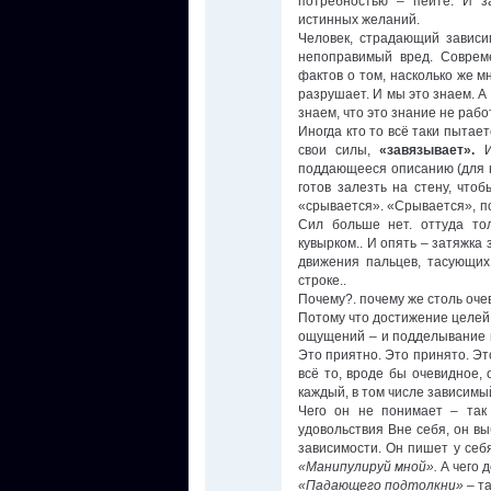
потребностью – пейте. И з
истинных желаний.
Человек, страдающий зависи
непоправимый вред. Соврем
фактов о том, насколько же м
разрушает. И мы это знаем. А 
знаем, что это знание не рабо
Иногда кто то всё таки пытае
свои силы,
«завязывает».
И 
поддающееся описанию (для н
готов залезть на стену, чтоб
«срывается». «Срывается», по
Сил больше нет. оттуда тол
кувырком.. И опять – затяжка 
движения пальцев, тасующи
строке..
Почему?. почему же столь оче
Потому что достижение целей 
ощущений – и подделывание 
Это приятно. Это принято. Эт
всё то, вроде бы очевидное, 
каждый, в том числе зависимый
Чего он не понимает – так 
удовольствия Вне себя, он вы
зависимости. Он пишет у себ
«Манипулируй мной».
А чего 
«Падающего подтолкни»
– та