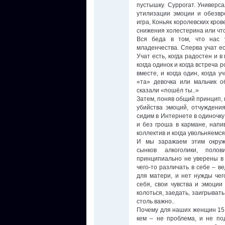
пустышку. Суррогат. Универ
утилизации эмоции и обезвр
игра, Коньяк королевских кро
снижения холестерина или что 
Вся беда в том, что нас у
младенчества. Сперва учат ест
Учат есть, когда радостен и 
когда одинок и когда встреча р
вместе, и когда один, когда у
«та» девочка или мальчик 
сказали «пошёл ты..»
Затем, поняв общий принцип, 
убийства эмоций, отчуждения
сидим в Интернете в одиночку
и без гроша в кармане, напи
коллектив и когда увольняемся
И мы заражаем этим окруж
сынков алкоголики, поло
принципиально не уверены в 
чего-то различать в себе – в
для матери, и нет нужды чег
себя, свои чувства и эмоции
колоться, заедать, заигрыва
столь важно..
Почему для наших женщин 15 
кем – не проблема, и не под