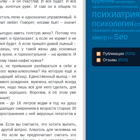
курение
лку – и он счастлив. И всё будет. И всё
организация
едь золотые руки.. И сам он в общем то
здравоохранения
отношения
психиатрия
столь легко и однозначно управляемый. А
психология
ачит любит. Говорят, ногами бьёт – значит
с
тералиджен
фармакология
ши
выгодно иметь толстую жену?. Потому что
Seo
юмор
рмит, и приласкает; а если не кормит и не
PR
и всё будет. А если пришёл домой пьяный –
наешь, что у такой жены два основных
Публикации
(RSS)
 кухне, и горизонтальное – на кровати. И
Отзывы
(RSS)
ому такая нафиг нужна?
а, не привыкшая разбираться в себе и
ого мужа-алкоголика? На которую ещё и
дыдущий абзац). Единственный выход – её
амого рождения, мужчина, который всегда
рен, надо лишь всё для него сделать, для
ловно хорошего. Впрочем, я об этом уже
 выше)
ем – до 18 литров водки в год на душу
адающих ожирением в возрасте старше 30
пространения с ней вирусных гепатитов и
.
м. Если вы считаете, что хотите выпить,
е другой вопрос. Алкоголь для человека не
. Но если вы предпочитает считать это