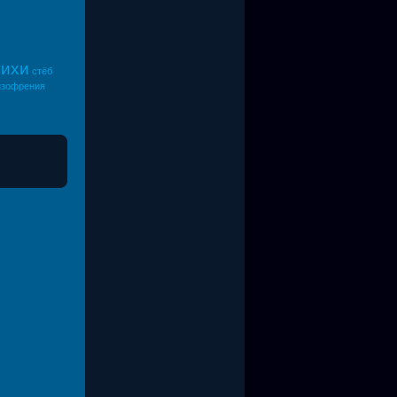
тихи
стёб
зофрения