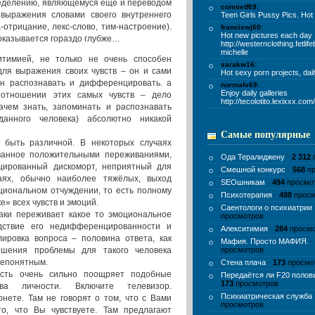
ределению, являющемуся ещё и переводом
connietf69:
 выражения словами своего внутреннего
Teen Girls Pussy Pics. Hot
-отрицание, лекс-слово, тим-настроение).
franciswj60:
Hot new pictures each day
 оказывается гораздо глубже…
http://westernclothing.fetlif
michelle
итимией, не только не очень способен
sarakw16:
для выражения своих чувств – он и сами
Hot sexy porn projects, dai
ен распознавать и дифференцировать. а
normafv69:
Enjoy daily galleries
 отношении этих самых чувств – дело
http://tecolotito.lexixxx.co
ачем знать, запоминать и распознавать
анного человека) абсолютно никакой
Самые популярные
 быть различной. В некоторых случаях
анное положительными переживаниями,
Ода Тералиджену
-
2 312
ированный дискоморт, неприятный для
Смешной конкурс
-
568
пр
аях, обычно наиболее тяжёлых, выход
SEOшникам
-
494
просмо
циональном отчуждении, то есть полному
Психотерапия
-
488
просм
е» всех чувств и эмоций.
Саентологи о психиатрии
таки переживает какое то эмоциональное
просмотров
дствие его недифференцированности и
Алекситимия
-
284
просмо
ировка вопроса – половина ответа, как
Мафия. Просто МАФИЯ.
решения проблемы для такого человека
просмотров
непонятным.
Стена плача
-
173
просмо
ость очень сильно поощряет подобные
Передаётся ли F20 поло
173
просмотров
тва личности. Включите телевизор.
Психиатрическая служба
нете. Там не говорят о том, что с Вами
просмотров
то, что Вы чувствуете. Там предлагают