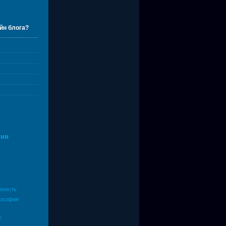
йн блога?
рии
вность
ософия
с