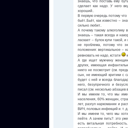
знаешь, что поставь ему буты
сделает как надо. У него в
хороший..
В первую очередь потому что 
бьёт..Бьёт, как известно – зн
сильно любит..
А почему такому алкоголику 
знаешь – такая всегда и нако
ласкает – булок купи такой, 
не проблема, потому что з
положения: вертикальное – на
ревновать не надо, кстати
к
А где ищет мужчину женщин
других, имеющая инфантильн
никто не посмотрит (см. пре
сын, не имеющий критики с с
будет с ней и всегда благода
него, безупречного и безус
писал (см. несколько абзацев
И мы имеем то, что мы име
населения, 60% женщин, стр
лет, разгул наркомании и рас
ВИЧ, половых инфекций и. т. д.
И мы имеем то, чего мы хоти
пейте. А зачем пить?. это уж
есть витальная потребность