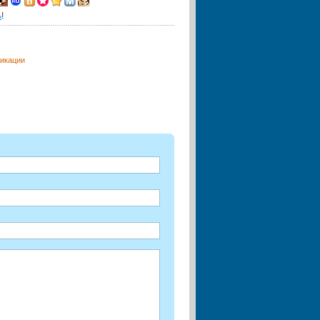
ь
!
ликации