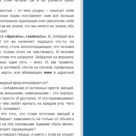
а этим питьём так и не узнаете своих
мостью – от чего угодно – наносит себе
еная наука поставляет нам всё больше
ногогранно курильщик или сексоголик себя
так же знаем, что мы ничего не знаем, ибо
тает.
тся
«бросить», «завязать».
И, собирая все
тут же начинает ощущать что-то, не
его), столь всепоглощающее, что человек
ы только этого не чувствовать. И человек
тому что забрался. Забрался на вершину.
ько один путь – вниз. И, как правило,
за затяжкой, глоток за глотком, привычные
х карты или вбивающих
www
в адресной
видный вред игнорируется?.
– избавление от истинных чувств, эмоций,
их внешними, навязанными – это хорошо.
о просто. И доступно. И это перевешивает
о чём любят кричать на каждом углу. Чего
, понимает..
это того, что ставя источник эмоций и
бирает зависимость не только от объекта
я на лбу огромными буквами
«Купи меня»,
делают окружающие?
к говорил Ницше, и никто с этим не спорит