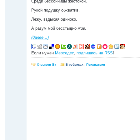
Среди бессонницы жестокой,
Рукой подушку обхватив,
Лежу, вздыхая одиноко,
А разум мой бесстыдно
жив.
(далее…)
Если нужен
Мерседес
,
подпишись на RSS
!
Отзывов (8)
В рубриках :
Психиатрия