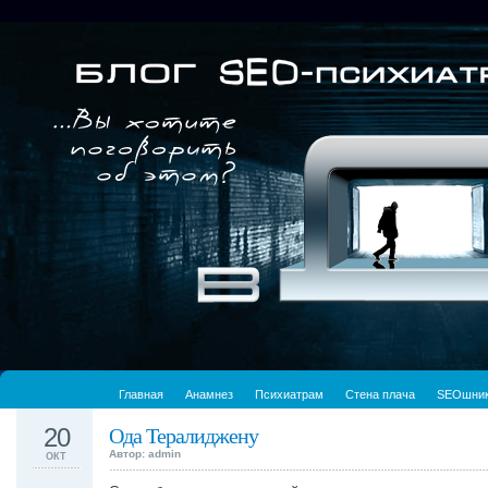
Главная
Анамнез
Психиатрам
Стена плача
SEOшни
20
Ода Тералиджену
Автор: admin
ОКТ