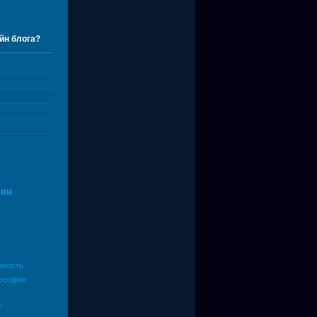
йн блога?
рии
вность
ософия
с