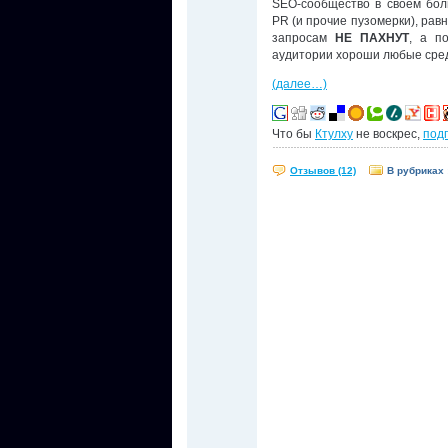
SEO-сообщество в своём бол
PR (и прочие пузомерки), рав
запросам
НЕ ПАХНУТ
, а п
аудитории хороши любые сред
(далее…)
Что бы
Ктулху
не воскрес,
под
Отзывов (12)
В рубриках 