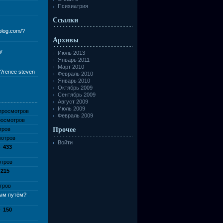
Психиатрия
Ссылки
eblog.com/?
Архивы
ly
Июль 2013
Январь 2011
Март 2010
m/?renee steven
Февраль 2010
Январь 2010
Октябрь 2009
Сентябрь 2009
Август 2009
Июль 2009
просмотров
Февраль 2009
осмотров
тров
Прочее
отров
Войти
-
433
тров
-
215
тров
вым путём?
-
-
150