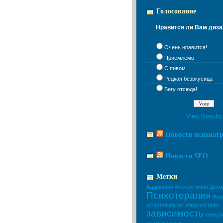
Голосование
Нравится ли Вам диза
Очень нравится!
Приемлемо
С пивом...
Редкая безвкусица
Бегу отсюда!
View Results
Новости психиат
Новости SEO
Метки
Аддикиции
Алекситимия
Духо
Психотерапия
Фил
алкоголизм
антимаулнетизм
зависимость
конкур