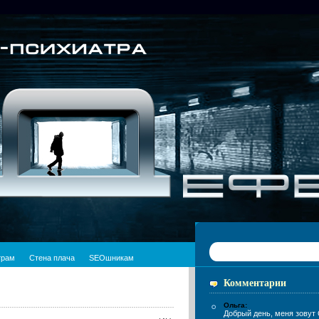
трам
Стена плача
SEOшникам
Комментарии
Ольга:
Добрый день, меня зовут 