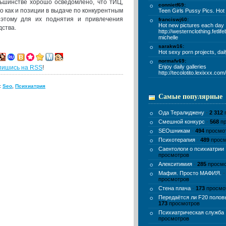
ьшинстве хорошо осведомлено, что тИЦ,
connietf69:
но как и позиции в выдаче по конкурентным
Teen Girls Pussy Pics. Hot
оэтому для их поднятия и привлечения
franciswj60:
Hot new pictures each day
ства.
http://westernclothing.fetlif
michelle
sarakw16:
Hot sexy porn projects, dai
normafv69:
Enjoy daily galleries
пишись на RSS
!
http://tecolotito.lexixxx.co
:
Seo
,
Психиатрия
Самые популярные
Ода Тералиджену
-
2 312
Смешной конкурс
-
568
пр
SEOшникам
-
494
просмо
Психотерапия
-
489
просм
Саентологи о психиатрии
просмотров
Алекситимия
-
285
просмо
Мафия. Просто МАФИЯ.
просмотров
Стена плача
-
173
просмо
Передаётся ли F20 поло
173
просмотров
Психиатрическая служба
просмотров