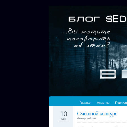
Главная
Анамнез
Психиа
10
Смешной конкурс
Автор: admin
АВГ